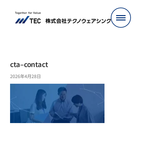
内
容
を
ス
キ
ッ
プ
cta–contact
2026年4月28日