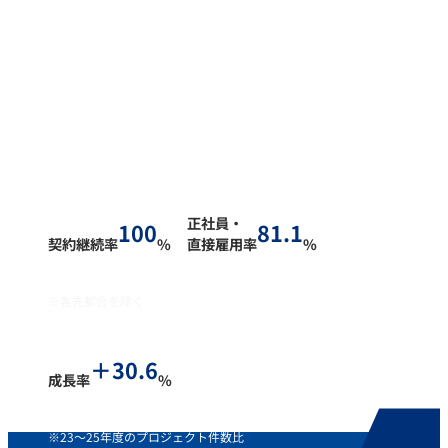
見える・話せる・変わるを叶えるパートナーに。
伴走型アウトソーシングサービス
正社員・
100
81.1
契約継続率
%
直接雇用率
%
※客先都合を除く
＋
30.6
成長率
%
※23～25年度のプロジェクト件数比