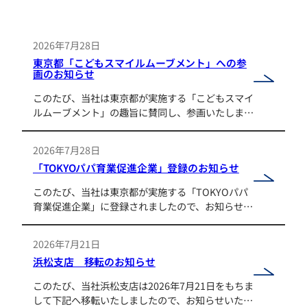
2026年7月28日
東京都「こどもスマイルムーブメント」への参
画のお知らせ
このたび、当社は東京都が実施する「こどもスマイ
ルムーブメント」の趣旨に賛同し、参画いたしまし
たので、お知らせいたします。 「こどもスマイル
ムーブメント」は、「チルドレンファースト」の社
2026年7月28日
会の実現に向け、…
「TOKYOパパ育業促進企業」登録のお知らせ
このたび、当社は東京都が実施する「TOKYOパパ
育業促進企業」に登録されましたので、お知らせい
たします。 「TOKYOパパ育業促進企業」は、男性
従業員の育業（育児休業）取得を積極的に推進する
2026年7月21日
企業を、東…
浜松支店 移転のお知らせ
このたび、当社浜松支店は2026年7月21日をもちま
して下記へ移転いたしましたので、お知らせいたし